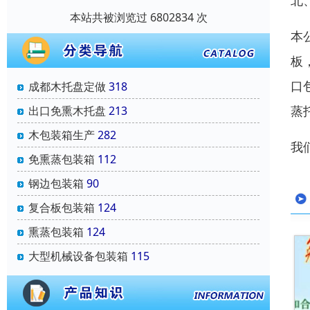
北
本站共被浏览过 6802834 次
本
板
口
成都木托盘定做
318
蒸
出口免熏木托盘
213
木包装箱生产
282
我
免熏蒸包装箱
112
钢边包装箱
90
复合板包装箱
124
熏蒸包装箱
124
大型机械设备包装箱
115