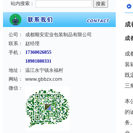
站内搜索：
成
公司：
成都顺安宏业包装制品有限公司
成
联系：
赵经理
手机：
17360026855
成
18981880331
装
地址：
温江永宁镇永福村
既
网站：
www.gbbzx.com
三
微信：
本
的
务